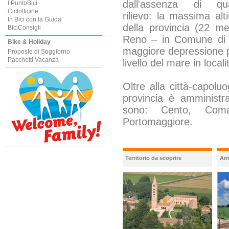
dall'assenza di qual
I PuntoBici
Ciclofficine
rilievo: la massima alti
In Bici con la Guida
della provincia (22 me
BiciConsigli
Reno – in Comune di 
Bike & Holiday
maggiore depressione pr
Proposte di Soggiorno
Pacchetti Vacanza
livello del mare in loca
Oltre alla città-capolu
provincia è amministra
sono: Cento, Coma
Portomaggiore.
Territorio da scoprire
Arr