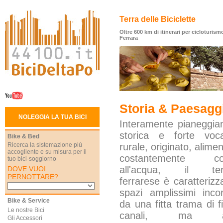
Terra delle Biciclette
Oltre 600 km di itinerari per cicloturismo
Ferrara
Storia & Paesagg
NOLEGGIA LA TUA BICI
Interamente pianeggian
storica e forte voca
Bike & Bed
Ricerca la sistemazione più
rurale, originato, alime
accogliente e su misura per il
costantemente co
tuo bici-soggiorno
all'acqua, il terri
DOVE VUOI
PERNOTTARE?
ferrarese è caratterizz
spazi amplissimi incorn
Bike & Service
da una fitta trama di f
Le nostre Bici
canali, ma a
Gli Accessori