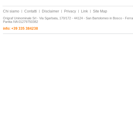
Chi siamo
|
Contatti
|
Disclaimer
|
Privacy
|
Link
|
Site Map
Origraf Uninominale Srl - Via Sgarbata, 170/172 - 44124 - San Bartolomeo in Bosco - Ferr
Partita IVA 01279750382
info: +39 335 384238