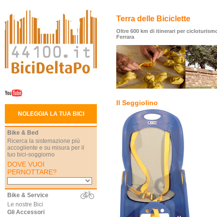
Terra delle Biciclette
Oltre 600 km di itinerari per cicloturismo
Ferrara
Il Seggiolino
NOLEGGIA LA TUA BICI
Bike & Bed
Ricerca la sistemazione più
accogliente e su misura per il
tuo bici-soggiorno
DOVE VUOI
PERNOTTARE?
Bike & Service
Le nostre Bici
Gli Accessori