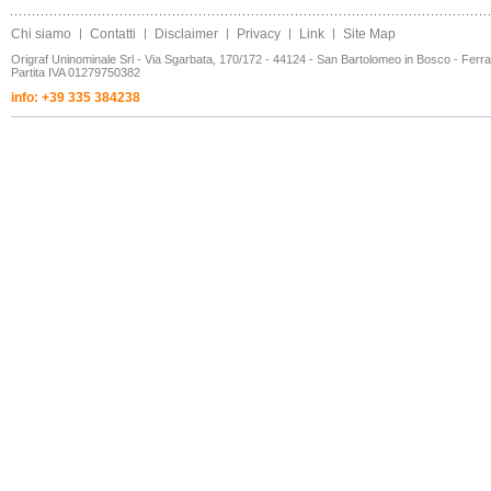
Chi siamo
|
Contatti
|
Disclaimer
|
Privacy
|
Link
|
Site Map
Origraf Uninominale Srl - Via Sgarbata, 170/172 - 44124 - San Bartolomeo in Bosco - Ferr
Partita IVA 01279750382
info: +39 335 384238