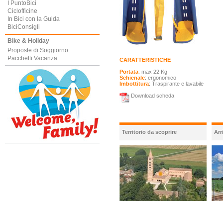
I PuntoBici
Ciclofficine
In Bici con la Guida
BiciConsigli
Bike & Holiday
Proposte di Soggiorno
Pacchetti Vacanza
CARATTERISTICHE
Portata
: max 22 Kg
Schienale
: ergonomico
Imbottitura
: Traspirante e lavabile
Download scheda
Territorio da scoprire
Arr