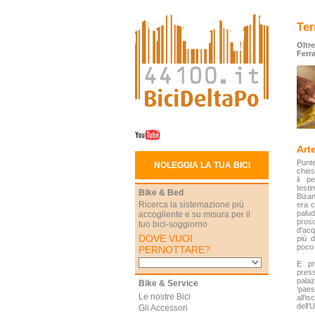
Ter
Oltre
Ferr
Art
Punt
NOLEGGIA LA TUA BICI
chies
il p
test
Bike & Bed
Bizan
Ricerca la sistemazione più
era c
palud
accogliente e su misura per il
prosc
tuo bici-soggiorno
d'acq
DOVE VUOI
più 
poco 
PERNOTTARE?
E pr
press
palaz
Bike & Service
‘paes
Le nostre Bici
all'
dell'
Gli Accessori