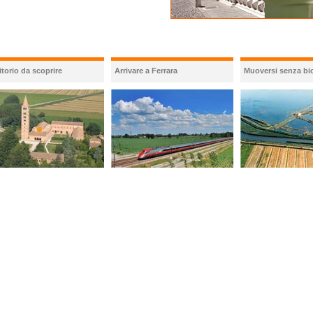
itorio da scoprire
Arrivare a Ferrara
Muoversi senza bic