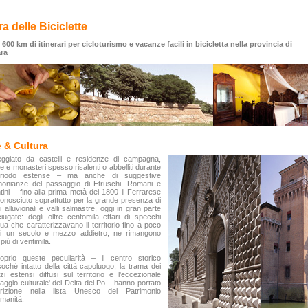
ra delle Biciclette
 600 km di itinerari per cicloturismo e vacanze facili in bicicletta nella provincia di
ara
e & Cultura
eggiato da castelli e residenze di campagna,
e e monasteri spesso risalenti o abbelliti durante
eriodo estense – ma anche di suggestive
imonianze del passaggio di Etruschi, Romani e
tini – fino alla prima metà del 1800 il Ferrarese
onosciuto soprattutto per la grande presenza di
i alluvionali e valli salmastre, oggi in gran parte
iugate: degli oltre centomila ettari di specchi
ua che caratterizzavano il territorio fino a poco
di un secolo e mezzo addietro, ne rimangono
più di ventimila.
oprio queste peculiarità – il centro storico
oché intatto della città capoluogo, la trama dei
zi estensi diffusi sul territorio e l'eccezionale
aggio culturale' del Delta del Po – hanno portato
iscrizione nella lista Unesco del Patrimonio
Umanità.