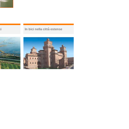
i
In bici nella città estense