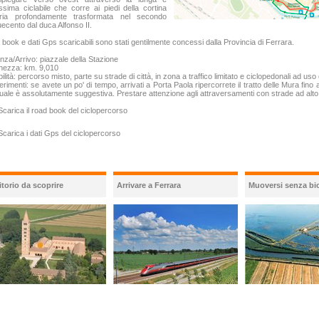
ssima ciclabile che corre ai piedi della cortina
ria profondamente trasformata nel secondo
ecento dal duca Alfonso II.
book e dati Gps scaricabili sono stati gentilmente concessi dalla Provincia di Ferrara.
nza/Arrivo: piazzale della Stazione
hezza: km. 9,010
bilità: percorso misto, parte su strade di città, in zona a traffico limitato e ciclopedonali ad uso
rimenti: se avete un po' di tempo, arrivati a Porta Paola ripercorrete il tratto delle Mura fino
suale è assolutamente suggestiva. Prestare attenzione agli attraversamenti con strade ad alto 
carica il road book del ciclopercorso
carica i dati Gps del ciclopercorso
itorio da scoprire
Arrivare a Ferrara
Muoversi senza bic