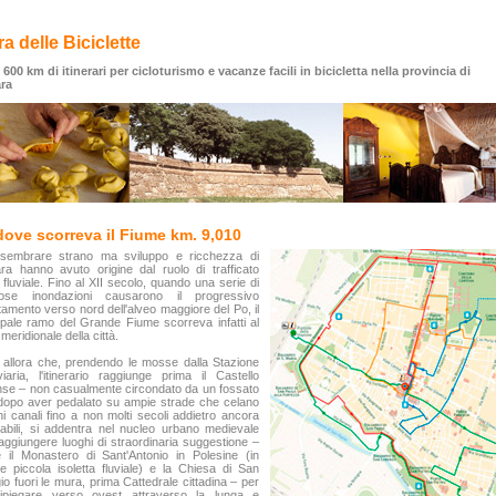
ra delle Biciclette
 600 km di itinerari per cicloturismo e vacanze facili in bicicletta nella provincia di
ara
dove scorreva il Fiume km. 9,010
sembrare strano ma sviluppo e ricchezza di
ra hanno avuto origine dal ruolo di trafficato
 fluviale. Fino al XII secolo, quando una serie di
nose inondazioni causarono il progressivo
amento verso nord dell'alveo maggiore del Po, il
ipale ramo del Grande Fiume scorreva infatti al
 meridionale della città.
allora che, prendendo le mosse dalla Stazione
viaria, l'itinerario raggiunge prima il Castello
se – non casualmente circondato da un fossato
dopo aver pedalato su ampie strade che celano
hi canali fino a non molti secoli addietro ancora
abili, si addentra nel nucleo urbano medievale
aggiungere luoghi di straordinaria suggestione –
 il Monastero di Sant'Antonio in Polesine (in
ne piccola isoletta fluviale) e la Chiesa di San
io fuori le mura, prima Cattedrale cittadina – per
ripiegare verso ovest attraverso la lunga e