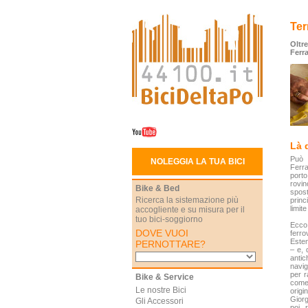
Ter
Oltre
Ferr
Là 
Può 
NOLEGGIA LA TUA BICI
Ferra
porto
rovi
Bike & Bed
spost
Ricerca la sistemazione più
princ
limite
accogliente e su misura per il
tuo bici-soggiorno
Ecco 
DOVE VUOI
ferro
Esten
PERNOTTARE?
– e, 
antic
navig
per r
Bike & Service
come
Le nostre Bici
origi
Giorg
Gli Accessori
poi 