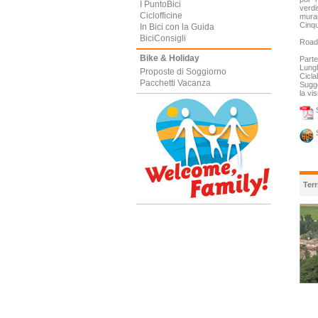
I PuntoBici
verdi
Ciclofficine
mura
Cinqu
In Bici con la Guida
BiciConsigli
Road 
Bike & Holiday
Parte
Lung
Proposte di Soggiorno
Cicla
Pacchetti Vacanza
Sugge
la vi
S
S
Terr