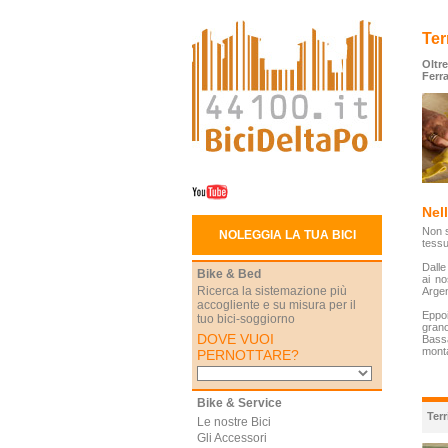
Ter
Oltre
Ferr
Nel
Non s
NOLEGGIA LA TUA BICI
tessu
Dalle
Bike & Bed
ai no
Ricerca la sistemazione più
Argen
accogliente e su misura per il
Eppoi
tuo bici-soggiorno
grano
DOVE VUOI
Bassa
mont
PERNOTTARE?
Bike & Service
Terr
Le nostre Bici
Gli Accessori