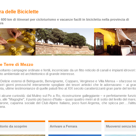
ra delle Biciclette
 600 km di itinerari per cicloturismo e vacanze facili in bicicletta nella provincia di
ara
le Terre di Mezzo
oltanto campagne ordinate e fertili, incorniciate da un fitto reticolo di canali e impianti idrovor
to ambientale ed architettonico di grande interesse.
 Delizie estensi di Belriguardo, Benvignante, Copparo, Verginese e Villa Mensa – sfarzose 
stri giorni pressoché interamente spogliate dei tesori artistici che le adornavano – ai gra
ta, ultime testimonianze di quelle paludi fino al XIX secolo caratterizzanti gran parte del territo
 alcune curiosità: dal Mulino sul Po a Ro, ricostruzione galleggiante – e perfettamente funz
, alle "Magoghe", il punto più basso d'Italia – quasi quattro metri al di sotto del livello del ma
rone, capanna sociale del Club Alpino Italiano, poco fuori Argenta, che spicca per….l'alt
ana.
itorio da scoprire
Arrivare a Ferrara
Muoversi senza bic