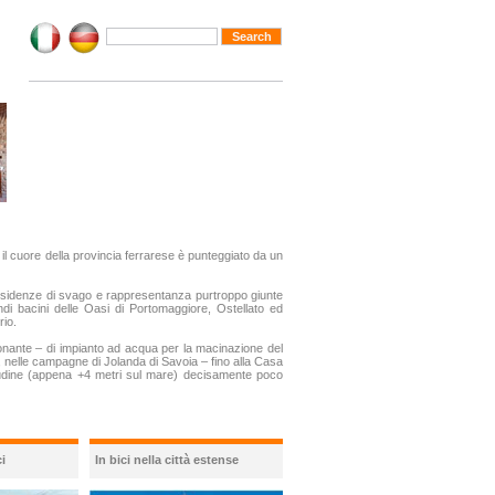
i: il cuore della provincia ferrarese è punteggiato da un
residenze di svago e rappresentanza purtroppo giunte
ndi bacini delle Oasi di Portomaggiore, Ostellato ed
rio.
ionante – di impianto ad acqua per la macinazione del
re, nelle campagne di Jolanda di Savoia – fino alla Casa
itudine (appena +4 metri sul mare) decisamente poco
i
In bici nella città estense