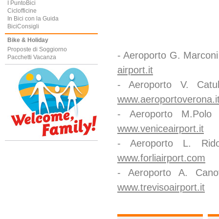
I PuntoBici
Ciclofficine
In Bici con la Guida
BiciConsigli
Bike & Holiday
Proposte di Soggiorno
- Aeroporto G. Marconi
Pacchetti Vacanza
airport.it
- Aeroporto V. Cat
www.aeroportoverona.i
- Aeroporto M.Pol
www.veniceairport.it
- Aeroporto L. Ri
www.forliairport.com
- Aeroporto A. Can
www.trevisoairport.it