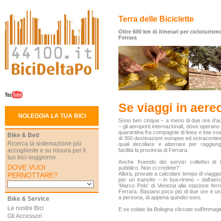
Terra delle Biciclette
Oltre 600 km di itinerari per cicloturismo
Ferrara
Se viaggi in aere
NOLEGGIA LA TUA BICI
Sono ben cinque – a meno di due ore d'a
– gli aeroporti internazionali, dove operano
quarantina fra compagnie di linea e low cos
Bike & Bed
di 300 destinazioni europee ed extracontinen
Ricerca la sistemazione più
quali decollare e atterrare per raggiun
accogliente e su misura per il
facilità la provincia di Ferrara.
tuo bici-soggiorno
Anche fruendo dei servizi collettivi di 
DOVE VUOI
pubblico. Non ci credete?
Allora, provate a calcolare tempo di viaggi
PERNOTTARE?
per un transfer – in bus+treno – dall'aer
‘Marco Polo' di Venezia alla stazione ferro
Ferrara. Bastano poco più di due ore e u
a persona, di appena quindici euro.
Bike & Service
Le nostre Bici
E se volate da Bologna cliccate sull'immagi
Gli Accessori