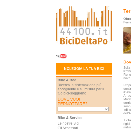
Ter
Oltre
Ferr
Dov
Sulla
NOLEGGIA LA TUA BICI
lembo
Reno 
nove 
Bike & Bed
Ricerca la sistemazione più
Prop
centi
accogliente e su misura per il
il Ven
tuo bici-soggiorno
A ov
DOVE VUOI
Moden
corri
PERNOTTARE?
sono 
Infine
dell'A
Bike & Service
Il cl
Le nostre Bici
rigid
millim
Gli Accessori