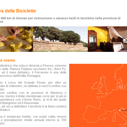
ra delle Biciclette
 600 km di itinerari per cicloturismo e vacanze facili in bicicletta nella provincia di
ara
e siamo
 direttrice che unisce Venezia a Firenze, estremo
 della Pianura Padana racchiuso fra i fiumi Po,
ed il mare Adriatico, il Ferrarese è una delle
province dell'Emilia Romagna.
rio il corso del Grande Fiume, per oltre un
naio di chilometri, ne delimita a nord il confine con
eto.
est confina con le province di Mantova e
a, mentre il limite meridionale corre per lo più in
spondenza con il fiume Reno, al di là del quale
il Bolognese ed il Ravennate.
, ad est a delimitare il territorio è la linea costiera
driatico.
ima è temperato freddo, con estati calde, inverni
i e precipitazioni medie annuali intorno ai 700
etri.