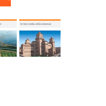
i
In bici nella città estense