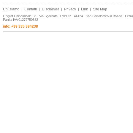
Chi siamo
|
Contatti
|
Disclaimer
|
Privacy
|
Link
|
Site Map
Origraf Uninominale Srl - Via Sgarbata, 170/172 - 44124 - San Bartolomeo in Bosco - Ferr
Partita IVA 01279750382
info: +39 335 384238