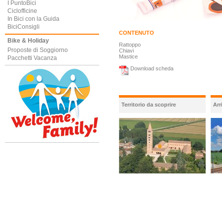
I PuntoBici
Ciclofficine
In Bici con la Guida
BiciConsigli
CONTENUTO
Bike & Holiday
Rattoppo
Proposte di Soggiorno
Chiavi
Mastice
Pacchetti Vacanza
Download scheda
Territorio da scoprire
Arr