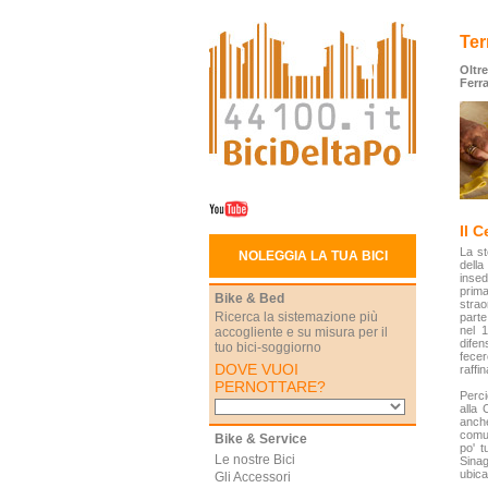
Ter
Oltre
Ferr
Il 
La st
NOLEGGIA LA TUA BICI
dell
insed
prima
Bike & Bed
strao
Ricerca la sistemazione più
parte
nel 1
accogliente e su misura per il
difen
tuo bici-soggiorno
fecer
DOVE VUOI
raffin
PERNOTTARE?
Perci
alla 
anche
comun
Bike & Service
po' t
Le nostre Bici
Sinag
ubica
Gli Accessori