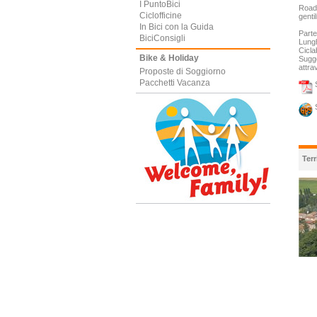
I PuntoBici
Road
Ciclofficine
genti
In Bici con la Guida
Parte
BiciConsigli
Lung
Cicla
Bike & Holiday
Sugge
attra
Proposte di Soggiorno
Pacchetti Vacanza
S
S
Terr