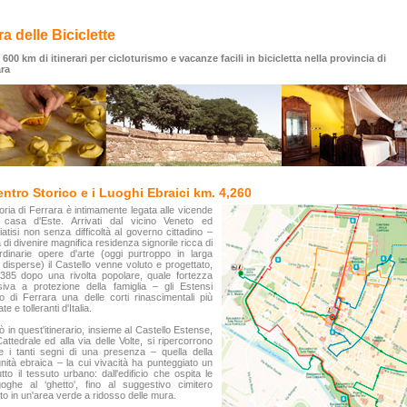
ra delle Biciclette
 600 km di itinerari per cicloturismo e vacanze facili in bicicletta nella provincia di
ara
Centro Storico e i Luoghi Ebraici km. 4,260
oria di Ferrara è intimamente legata alle vicende
a casa d'Este. Arrivati dal vicino Veneto ed
iatisi non senza difficoltà al governo cittadino –
 di divenire magnifica residenza signorile ricca di
rdinarie opere d'arte (oggi purtroppo in larga
 disperse) il Castello venne voluto e progettato,
385 dopo una rivolta popolare, quale fortezza
siva a protezione della famiglia – gli Estensi
o di Ferrara una delle corti rinascimentali più
ate e tolleranti d'Italia.
ò in quest'itinerario, insieme al Castello Estense,
Cattedrale ed alla via delle Volte, si ripercorrono
 i tanti segni di una presenza – quella della
ità ebraica – la cui vivacità ha punteggiato un
utto il tessuto urbano: dall'edificio che ospita le
oghe al ‘ghetto', fino al suggestivo cimitero
to in un'area verde a ridosso delle mura.