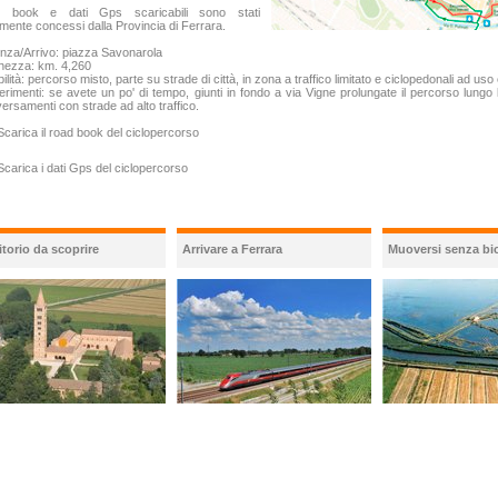
 book e dati Gps scaricabili sono stati
lmente concessi dalla Provincia di Ferrara.
nza/Arrivo: piazza Savonarola
hezza: km. 4,260
bilità: percorso misto, parte su strade di città, in zona a traffico limitato e ciclopedonali ad uso
rimenti: se avete un po' di tempo, giunti in fondo a via Vigne prolungate il percorso lungo la
versamenti con strade ad alto traffico.
carica il road book del ciclopercorso
carica i dati Gps del ciclopercorso
itorio da scoprire
Arrivare a Ferrara
Muoversi senza bic