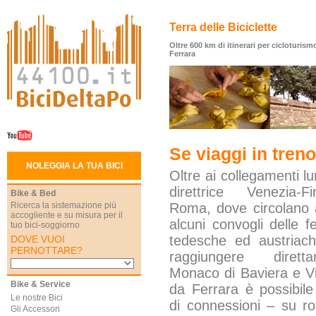
Terra delle Biciclette
Oltre 600 km di itinerari per cicloturismo
Ferrara
Se viaggi in treno
NOLEGGIA LA TUA BICI
Oltre ai collegamenti lu
direttrice Venezia-Fi
Bike & Bed
Ricerca la sistemazione più
Roma, dove circolano
accogliente e su misura per il
alcuni convogli delle fe
tuo bici-soggiorno
tedesche ed austriac
DOVE VUOI
PERNOTTARE?
raggiungere diretta
Monaco di Baviera e V
Bike & Service
da Ferrara è possibile 
Le nostre Bici
di connessioni – su ro
Gli Accessori