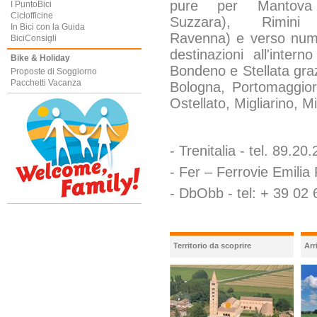
pure per Mantova
I PuntoBici
Ciclofficine
Suzzara), Rimini
In Bici con la Guida
Ravenna) e verso num
BiciConsigli
destinazioni all'inter
Bike & Holiday
Bondeno e Stellata graz
Proposte di Soggiorno
Pacchetti Vacanza
Bologna, Portomaggior
Ostellato, Migliarino, M
- Trenitalia - tel. 89.20
- Fer – Ferrovie Emilia
- DbObb - tel: + 39 0
Territorio da scoprire
Arr