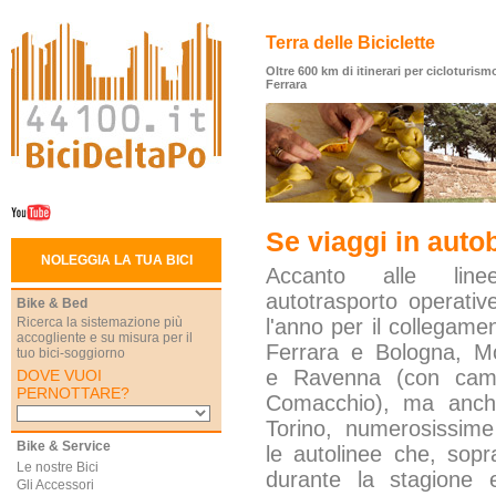
Terra delle Biciclette
Oltre 600 km di itinerari per cicloturismo
Ferrara
Se viaggi in auto
NOLEGGIA LA TUA BICI
Accanto alle lin
autotrasporto operative
Bike & Bed
Ricerca la sistemazione più
l'anno per il collegamen
accogliente e su misura per il
Ferrara e Bologna, M
tuo bici-soggiorno
e Ravenna (con cam
DOVE VUOI
PERNOTTARE?
Comacchio), ma anch
Torino, numerosissim
Bike & Service
le autolinee che, sopra
Le nostre Bici
durante la stagione e
Gli Accessori