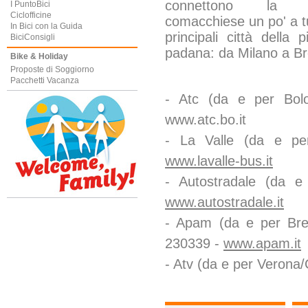
connettono la c
I PuntoBici
Ciclofficine
comacchiese un po' a tu
In Bici con la Guida
principali città della p
BiciConsigli
padana: da Milano a Br
Bike & Holiday
Proposte di Soggiorno
Pacchetti Vacanza
- Atc (da e per Bol
www.atc.bo.it
- La Valle (da e pe
www.lavalle-bus.it
- Autostradale (da 
www.autostradale.it
- Apam (da e per Bre
230339 -
www.apam.it
- Atv (da e per Verona