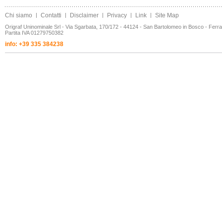
Chi siamo
|
Contatti
|
Disclaimer
|
Privacy
|
Link
|
Site Map
Origraf Uninominale Srl - Via Sgarbata, 170/172 - 44124 - San Bartolomeo in Bosco - Ferr
Partita IVA 01279750382
info: +39 335 384238