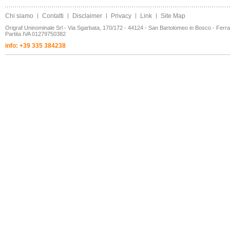
Chi siamo
|
Contatti
|
Disclaimer
|
Privacy
|
Link
|
Site Map
Origraf Uninominale Srl - Via Sgarbata, 170/172 - 44124 - San Bartolomeo in Bosco - Ferr
Partita IVA 01279750382
info: +39 335 384238