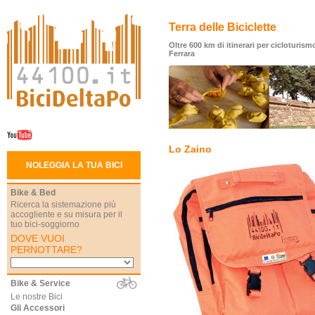
Terra delle Biciclette
Oltre 600 km di itinerari per cicloturismo
Ferrara
Lo Zaino
NOLEGGIA LA TUA BICI
Bike & Bed
Ricerca la sistemazione più
accogliente e su misura per il
tuo bici-soggiorno
DOVE VUOI
PERNOTTARE?
Bike & Service
Le nostre Bici
Gli Accessori