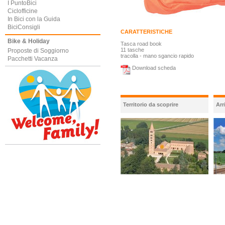
I PuntoBici
Ciclofficine
In Bici con la Guida
BiciConsigli
CARATTERISTICHE
Bike & Holiday
Tasca road book
11 tasche
Proposte di Soggiorno
tracolla - mano sgancio rapido
Pacchetti Vacanza
Download scheda
Territorio da scoprire
Arr